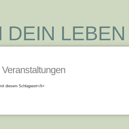
 DEIN LEBEN
Veranstaltungen
mit diesem Schlagwort</li>
ok
odon
ail
Teilen