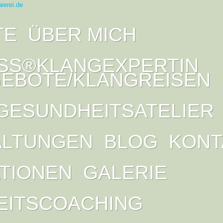
TE
ÜBER MICH
SS®KLANGEXPERTIN
EBOTE/KLANGREISEN
GESUNDHEITSATELIER
ALTUNGEN
BLOG
KONT
ATIONEN
GALERIE
EITSCOACHING