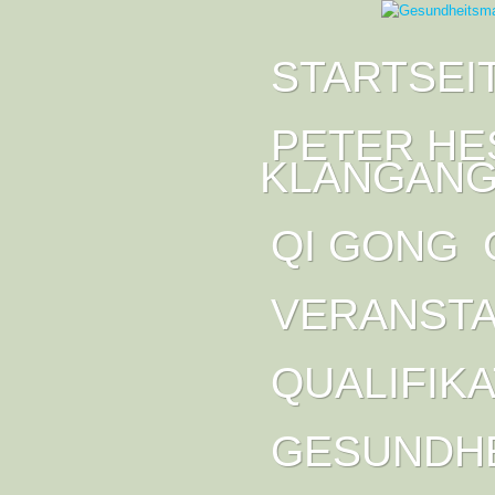
STARTSEI
PETER HE
KLANGANG
QI GONG
VERANST
QUALIFIK
GESUNDH