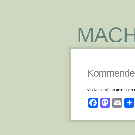
MACH
Kommende 
<li>Keine Veranstaltungen 
Facebo
Mast
Em