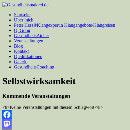
Startseite
Über mich
Peter Hess®Klangexpertin Klangangebote/Klangreisen
Qi Gong
GesundheitsAtelier
Veranstaltungen
Blog
Kontakt
Qualifikationen
Galerie
GesundheitsCoaching
Selbstwirksamkeit
Kommende Veranstaltungen
<li>Keine Veranstaltungen mit diesem Schlagwort</li>
Facebook