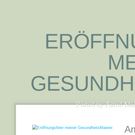
ERÖFFN
ME
GESUNDHE
Posted by
Astrid Mai
Am