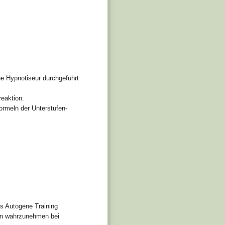
ne Hypnotiseur durchgeführt
eaktion.
ormeln der Unterstufen-
as Autogene Training
en wahrzunehmen bei