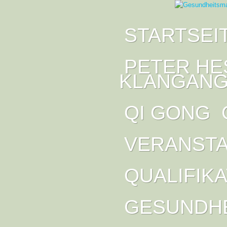
STARTSEI
PETER HE
KLANGANG
QI GONG
VERANST
QUALIFIK
GESUNDH