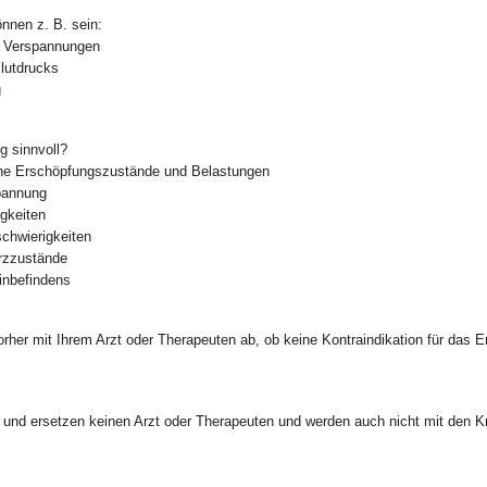
nnen z. B. sein:
 Verspannungen
Blutdrucks
g
g sinnvoll?
che Erschöpfungszustände und Belastungen
pannung
igkeiten
schwierigkeiten
rzzustände
inbefindens
orher mit Ihrem Arzt oder Therapeuten ab, ob keine Kontraindikation für das 
 und ersetzen keinen Arzt oder Therapeuten und werden auch nicht mit den 