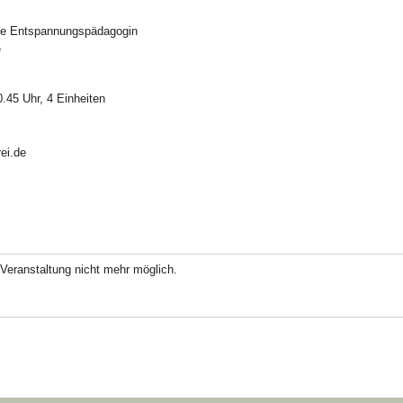
erte Entspannungspädagogin
e
0.45 Uhr, 4 Einheiten
ei.de
Veranstaltung nicht mehr möglich.
ok
odon
ail
Teilen