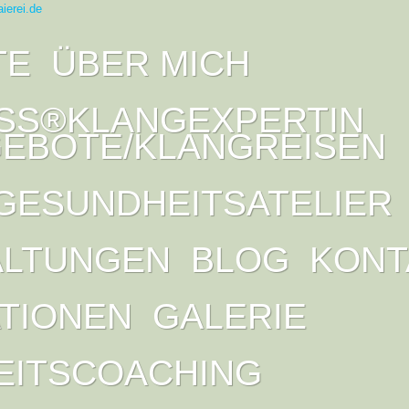
TE
ÜBER MICH
SS®KLANGEXPERTIN
EBOTE/KLANGREISEN
GESUNDHEITSATELIER
ALTUNGEN
BLOG
KONT
ATIONEN
GALERIE
EITSCOACHING