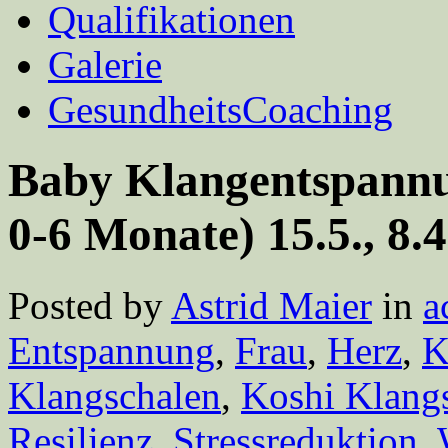
Qualifikationen
Galerie
GesundheitsCoaching
Baby Klangentspannu
0-6 Monate) 15.5., 8.
Posted by
Astrid Maier
in
a
Entspannung
,
Frau
,
Herz
,
K
Klangschalen
,
Koshi Klangs
Resilienz
,
Stressreduktion
,