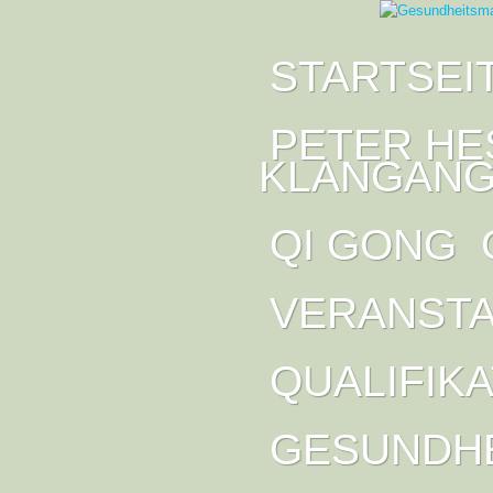
STARTSEI
PETER HE
KLANGANG
QI GONG
VERANST
QUALIFIK
GESUNDH