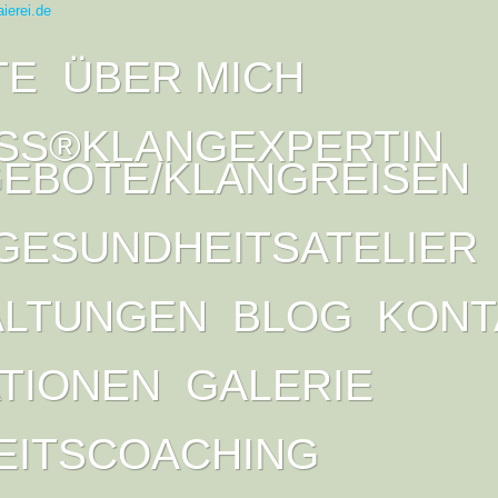
TE
ÜBER MICH
SS®KLANGEXPERTIN
EBOTE/KLANGREISEN
GESUNDHEITSATELIER
ALTUNGEN
BLOG
KONT
ATIONEN
GALERIE
EITSCOACHING