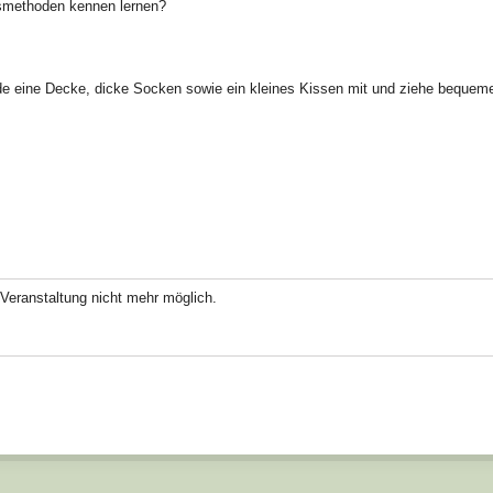
methoden kennen lernen?
nde eine Decke, dicke Socken sowie ein kleines Kissen mit und ziehe bequeme
Veranstaltung nicht mehr möglich.
ok
odon
ail
Teilen