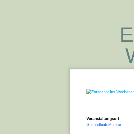
E
Veranstaltungsort
GesundheitsMaierei