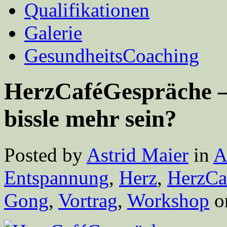
Qualifikationen
Galerie
GesundheitsCoaching
HerzCaféGespräche – 
bissle mehr sein?
Posted by
Astrid Maier
in
A
Entspannung
,
Herz
,
HerzCa
Gong
,
Vortrag
,
Workshop
on