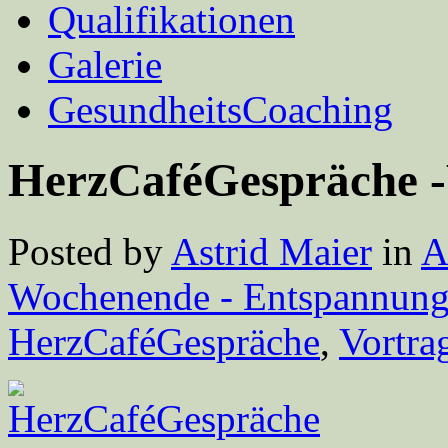
Qualifikationen
Galerie
GesundheitsCoaching
HerzCaféGespräche -
Posted by
Astrid Maier
in
A
Wochenende - Entspannung
HerzCaféGespräche
,
Vortra