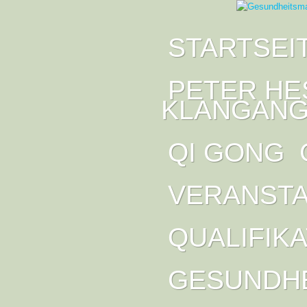
STARTSEI
PETER HE
KLANGANG
QI GONG
VERANST
QUALIFIK
GESUNDH