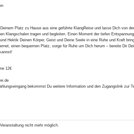
en
einem Platz zu Hause aus eine geführte KlangReise und lasse Dich von de
hen Klangschalen tragen und begleiten. Einen Moment der tiefen Entspannung
nd Hektik Deinen Körper, Geist und Deine Seele in eine Ruhe und Kraft brin
ternet, einen bequemen Platz, sorge für Ruhe um Dich herum – bereite Dir Dei
kannst!
ine 12€
ei.de
hlungseingang bekommst Du weitere Information und den Zugangslink zur Tei
Veranstaltung nicht mehr möglich.