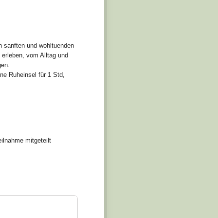
n sanften und wohltuenden
 erleben, vom Alltag und
gen.
ne Ruheinsel für 1 Std,
lnahme mitgeteilt