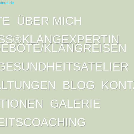
TE
ÜBER MICH
SS®KLANGEXPERTIN
EBOTE/KLANGREISEN
GESUNDHEITSATELIER
ALTUNGEN
BLOG
KONT
ATIONEN
GALERIE
EITSCOACHING