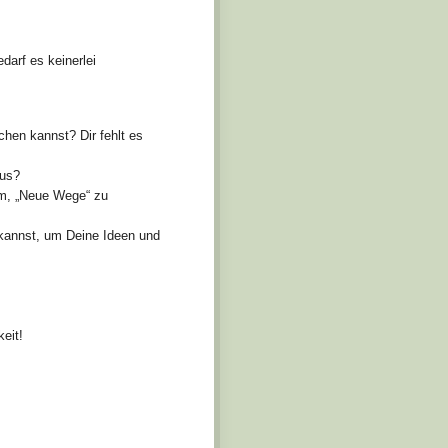
darf es keinerlei
chen kannst? Dir fehlt es
aus?
um, „Neue Wege“ zu
 kannst, um Deine Ideen und
eit!