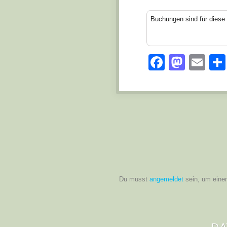
Buchungen sind für diese 
Facebo
Mast
Em
Du musst
angemeldet
sein, um eine