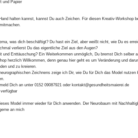
t und Papier
 Hand halten kannst, kannst Du auch Zeichen. Für diesen Kreativ-Workshop be
 mitmachen.
a, was dich beschäftigt? Du hast ein Ziel, aber weißt nicht, wie Du es errei
chmal verlierst Du das eigentliche Ziel aus den Augen?
eit und Enttäuschung? Ein Weiterkommen unmöglich, Du bremst Dich selber 
hop herzlich Willkommen, denn genau hier geht es um Veränderung und dar
den und zu kreieren.
eurographischen Zeichnens zeige ich Dir, wie Du für Dich das Model nutzen
en.
meld Dich an unter 0152 09087921 oder kontakt@gesundheitsmaierei.de
 verfügbar
dieses Model immer wieder für Dich anwenden. Der Neurobaum mit Nachhaltigk
gerne an mich