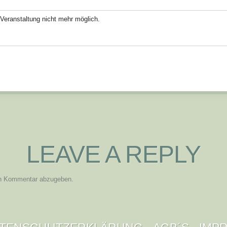
Veranstaltung nicht mehr möglich.
ok
odon
ail
Teilen
LEAVE A REPLY
n Kommentar abzugeben.