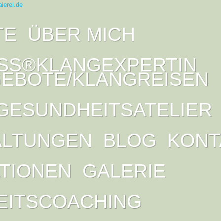
TE
ÜBER MICH
SS®KLANGEXPERTIN
EBOTE/KLANGREISEN
GESUNDHEITSATELIER
ALTUNGEN
BLOG
KONT
ATIONEN
GALERIE
EITSCOACHING