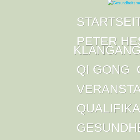
STARTSEI
PETER HE
KLANGANG
QI GONG
VERANST
QUALIFIK
GESUNDH