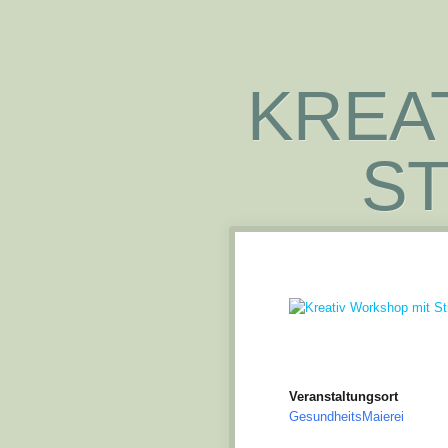
KREA
ST
Veranstaltungsort
GesundheitsMaierei