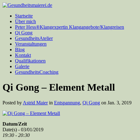
Startseite
Über mich
Peter Hess®Klangexpertin Klangangebote/Klangreisen
Qi Gong
GesundheitsAtelier
Veranstaltungen
Blog
Kontakt
Qualifikationen
Galerie
GesundheitsCoaching
Qi Gong – Element Metall
Posted by
Astrid Maier
in
Entspannung
,
Qi Gong
on Jan. 3, 2019
Datum/Zeit
Date(s) - 03/01/2019
19:30 - 20:30