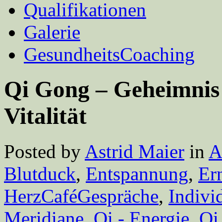
Qualifikationen
Galerie
GesundheitsCoaching
Qi Gong – Geheimnis 
Vitalität
Posted by
Astrid Maier
in
A
Blutduck
,
Entspannung
,
Er
HerzCaféGespräche
,
Individ
Meridiane
,
Qi - Energie
,
Qi