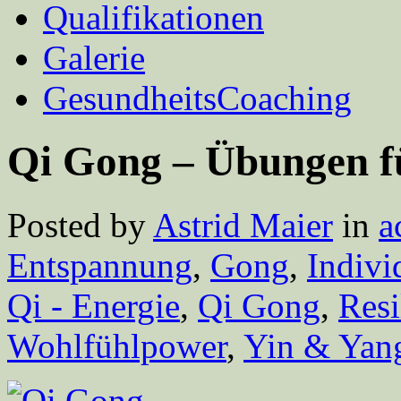
Qualifikationen
Galerie
GesundheitsCoaching
Qi Gong – Übungen fü
Posted by
Astrid Maier
in
a
Entspannung
,
Gong
,
Indivi
Qi - Energie
,
Qi Gong
,
Resi
Wohlfühlpower
,
Yin & Yan