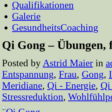
Qualifikationen
Galerie
GesundheitsCoaching
Qi Gong – Übungen, f
Posted by
Astrid Maier
in
a
Entspannung
,
Frau
,
Gong
,
Meridiane
,
Qi - Energie
,
Qi
Stressreduktion
,
Wohlfühlp