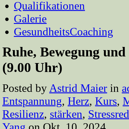
Qualifikationen
Galerie
GesundheitsCoaching
Ruhe, Bewegung und
(9.00 Uhr)
Posted by
Astrid Maier
in
a
Entspannung
,
Herz
,
Kurs
,
M
Resilienz
,
stärken
,
Stressre
Yang
on Okt. 10, 2024