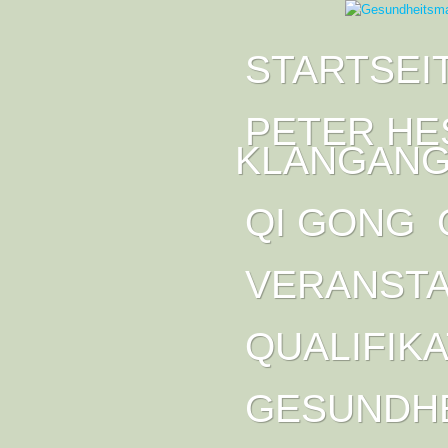
STARTSEI
PETER HE
KLANGANG
QI GONG
VERANST
QUALIFIK
GESUNDH