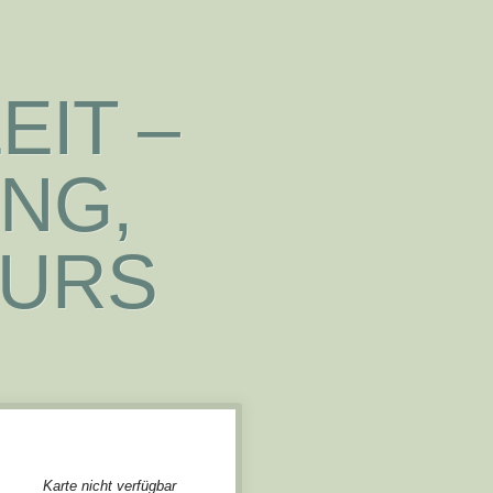
EIT –
G, E
RS 6
Karte nicht verfügbar