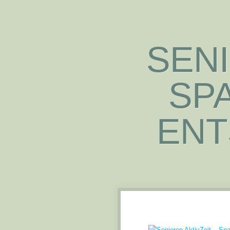
SENI
SPA
NTS