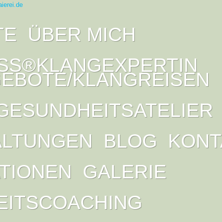
TE
ÜBER MICH
SS®KLANGEXPERTIN
EBOTE/KLANGREISEN
GESUNDHEITSATELIER
ALTUNGEN
BLOG
KONT
ATIONEN
GALERIE
EITSCOACHING