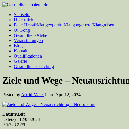
Startseite
Über mich
Peter Hess®Klangexpertin Klangangebote/Klangreisen
Qi Gong
GesundheitsAtelier
Veranstaltungen
Blog
Kontakt
Qualifikationen
Galerie
GesundheitsCoaching
Ziele und Wege – Neuausricht
Posted by
Astrid Maier
in on Apr. 12, 2024
Datum/Zeit
Date(s) - 12/04/2024
9:30 - 12:00