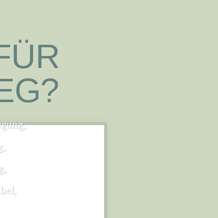
 FÜR
EG?
egung
,
g
,
g
,
bel
,