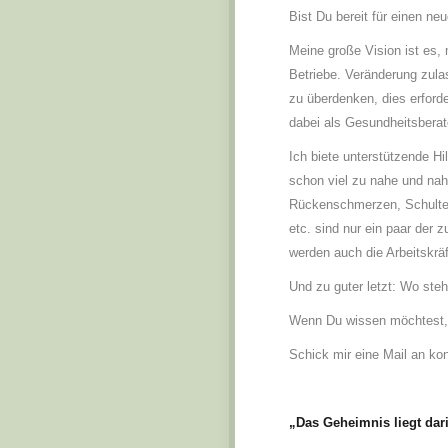
Bist Du bereit für einen n
Meine große Vision ist es,
Betriebe. Veränderung zul
zu überdenken, dies erforde
dabei als Gesundheitsberate
Ich biete unterstützende H
schon viel zu nahe und nahe
Rückenschmerzen, Schulte
etc. sind nur ein paar der
werden auch die Arbeitskräf
Und zu guter letzt: Wo ste
Wenn Du wissen möchtest, w
Schick mir eine Mail an k
„Das Geheimnis liegt dari