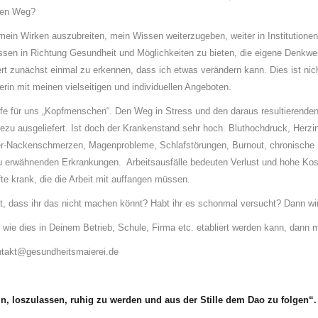
euen Weg?
 mein Wirken auszubreiten, mein Wissen weiterzugeben, weiter in Institutione
assen in Richtung Gesundheit und Möglichkeiten zu bieten, die eigene Denk
rt zunächst einmal zu erkennen, dass ich etwas verändern kann. Dies ist nich
rin mit meinen vielseitigen und individuellen Angeboten.
ilfe für uns „Kopfmenschen“. Den Weg in Stress und den daraus resultierenden
zu ausgeliefert. Ist doch der Krankenstand sehr hoch. Bluthochdruck, Herzinf
r-Nackenschmerzen, Magenprobleme, Schlafstörungen, Burnout, chronische
 zu erwähnenden Erkrankungen. Arbeitsausfälle bedeuten Verlust und hohe Kost
te krank, die die Arbeit mit auffangen müssen.
ht, dass ihr das nicht machen könnt? Habt ihr es schonmal versucht? Dann wi
ie dies in Deinem Betrieb, Schule, Firma etc. etabliert werden kann, dann m
ontakt@gesundheitsmaierei.de
n, loszulassen, ruhig zu werden und aus der Stille dem Dao zu folgen“.