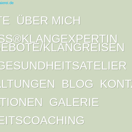
TE
ÜBER MICH
SS®KLANGEXPERTIN
EBOTE/KLANGREISEN
GESUNDHEITSATELIER
ALTUNGEN
BLOG
KONT
ATIONEN
GALERIE
EITSCOACHING