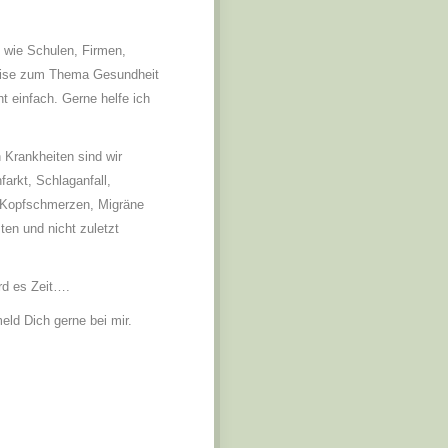
n wie Schulen, Firmen,
weise zum Thema Gesundheit
t einfach. Gerne helfe ich
 Krankheiten sind wir
arkt, Schlaganfall,
 Kopfschmerzen, Migräne
en und nicht zuletzt
rd es Zeit….
eld Dich gerne bei mir.