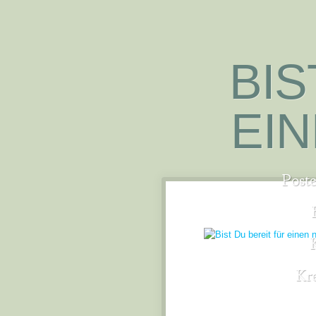
BIS
EI
Post
Kre