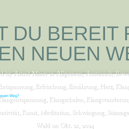
T DU BEREIT
NEN NEUEN W
ed by
Astrid Maier
in
Allgemein
,
Austausch
,
Bew
Entspannung
,
Erfrischung
,
Ernährung
,
Herz
,
Klan
Klangentspannung
,
Klangschalen
,
Klangwanderun
ativität
,
Kunst
,
Meditation
,
Schwingung
,
Stimmga
Wald
on Okt. 21, 2024