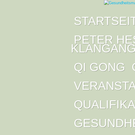
STARTSEI
PETER HE
KLANGANG
QI GONG
VERANST
QUALIFIK
GESUNDH